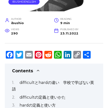
IBUSHIOENGLSIH
AUTHOR
READING
ibushio
9 min
VIEWS
PUBLISHED BY
290
23.11.2022
F
T
E
Pi
R
W
Li
C
S
a
w
m
n
e
h
n
o
h
c
it
ai
te
d
a
k
p
ar
Contents
e
te
l
re
di
ts
e
y
e
difficultとhardの違い 学校で学ばない英
b
r
st
t
A
dI
Li
語
o
p
n
n
difficultの定義と使いかた
o
p
k
hardの定義と使い方