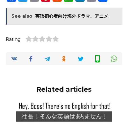
a
w
m
n
e
h
n
o
h
c
it
ai
te
d
a
k
p
ar
See also
英語初心者向け海外ドラマ、アニメ
e
te
l
re
di
ts
e
y
e
b
r
st
t
A
dI
Li
Rating
o
p
n
n
o
p
k
k
Related articles