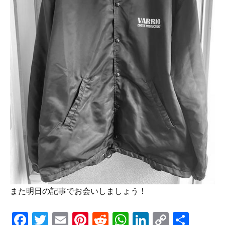
また明日の記事でお会いしましょう！
F
T
E
Pi
R
W
Li
C
S