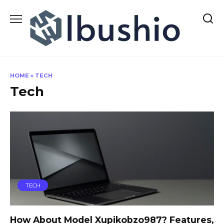
Skip
to
content
HOME
»
TECH
Tech
TECH
How About Model Xupikobzo987? Features,