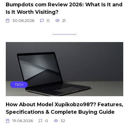
Bumpdots com Review 2026: What Is It and
Is It Worth Visiting?
30.06.2026
0
21
TECH
How About Model Xupikobzo987? Features,
Specifications & Complete Buying Guide
19.06.2026
0
32