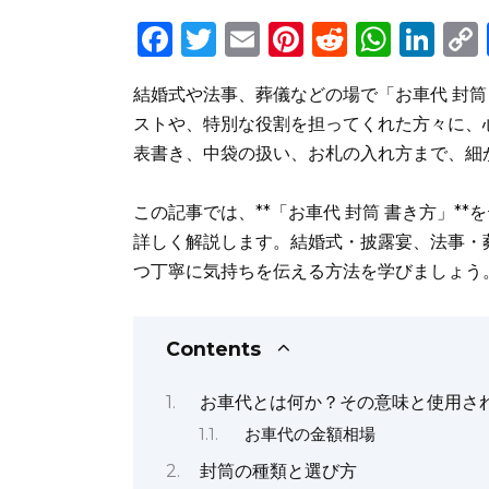
F
T
E
Pi
R
W
Li
a
w
m
n
e
h
n
結婚式や法事、葬儀などの場で「お車代 封筒
c
it
ai
te
d
a
k
ストや、特別な役割を担ってくれた方々に、
e
te
l
re
di
ts
e
表書き、中袋の扱い、お札の入れ方まで、細
b
r
st
t
A
dI
o
p
n
この記事では、**「お車代 封筒 書き方」*
o
p
詳しく解説します。結婚式・披露宴、法事・
つ丁寧に気持ちを伝える方法を学びましょう
k
Contents
お車代とは何か？その意味と使用さ
お車代の金額相場
封筒の種類と選び方