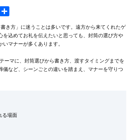
C
S
o
h
 書き方」に迷うことは多いです。遠方から来てくれたゲ
p
ar
心を込めてお礼を伝えたいと思っても、封筒の選び方や
y
e
かいマナーが多くあります。
Li
n
*をテーマに、封筒選びから書き方、渡すタイミングまでを
k
葬儀など、シーンごとの違いを踏まえ、マナーを守りつ
。
れる場面