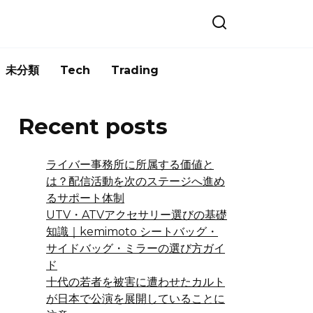
未分類
Tech
Trading
Recent posts
ライバー事務所に所属する価値と
は？配信活動を次のステージへ進め
るサポート体制
UTV・ATVアクセサリー選びの基礎
知識｜kemimoto シートバッグ・
サイドバッグ・ミラーの選び方ガイ
ド
十代の若者を被害に遭わせたカルト
が日本で公演を展開していることに