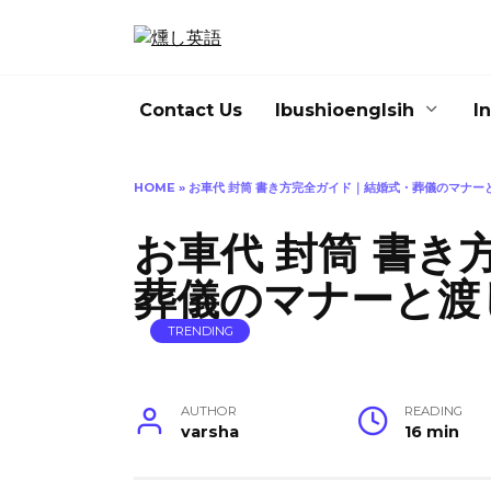
Skip
to
content
Contact Us
Ibushioenglsih
I
HOME
»
お車代 封筒 書き方完全ガイド｜結婚式・葬儀のマナー
お車代 封筒 書
葬儀のマナーと渡
TRENDING
AUTHOR
READING
varsha
16 min