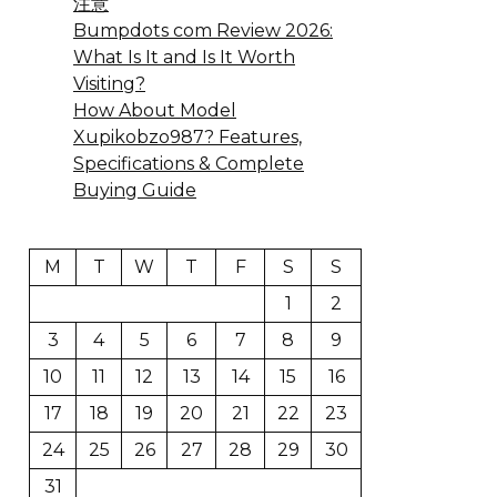
注意
Bumpdots com Review 2026:
What Is It and Is It Worth
Visiting?
How About Model
Xupikobzo987? Features,
Specifications & Complete
Buying Guide
M
T
W
T
F
S
S
1
2
3
4
5
6
7
8
9
10
11
12
13
14
15
16
17
18
19
20
21
22
23
24
25
26
27
28
29
30
31