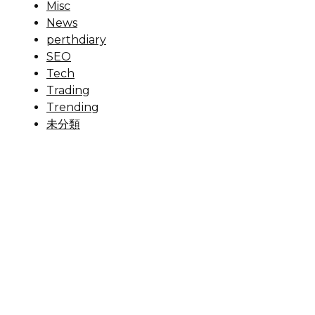
Misc
News
perthdiary
SEO
Tech
Trading
Trending
未分類