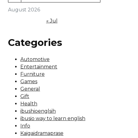
August 2026
« Jul
Categories
Automotive
Entertainment
Furniture
Games
General
Gift
Health
ibushioenglsih
ibusio way to learn english
Info
Kaigaidramaprase