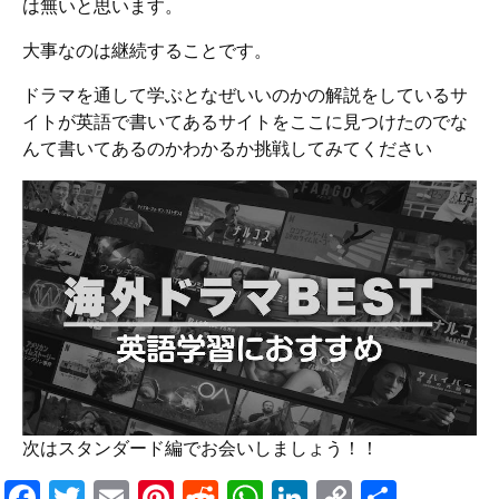
は無いと思います。
大事なのは継続することです。
ドラマを通して学ぶとなぜいいのかの解説をしているサ
イトが英語で書いてあるサイトをここに見つけたのでな
んて書いてあるのかわかるか挑戦してみてください
次はスタンダード編でお会いしましょう！！
F
T
E
Pi
R
W
Li
C
S