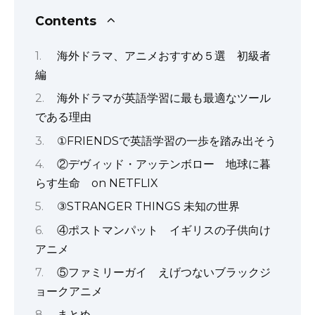
c
it
ai
te
d
a
k
p
ar
Contents
e
te
l
re
di
ts
e
y
e
海外ドラマ、アニメおすすめ５選 初級者
b
r
st
t
A
dI
Li
編
o
p
n
n
海外ドラマが英語学習に最も最適なツール
o
p
k
である理由
k
①FRIENDSで英語学習の一歩を踏み出そう
②デヴィッド・アッテンボロー 地球に暮
らす生命 on NETFLIX
③STRANGER THINGS 未知の世界
④ポストマンパット イギリスの子供向け
アニメ
⑤ファミリーガイ えげつないブラックジ
ョークアニメ
まとめ