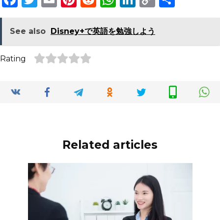
a
w
m
n
e
h
n
o
h
c
it
ai
te
d
a
k
p
ar
See also
Disney+で英語を勉強しよう
e
te
l
re
di
ts
e
y
e
b
r
st
t
A
dI
Li
Rating
o
p
n
n
o
p
k
k
Related articles