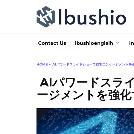
Skip
to
content
Contact Us
Ibushioenglsih
I
HOME
»
AIパワードスライドショーで顧客エンゲージメントを
AIパワードスラ
ージメントを強化