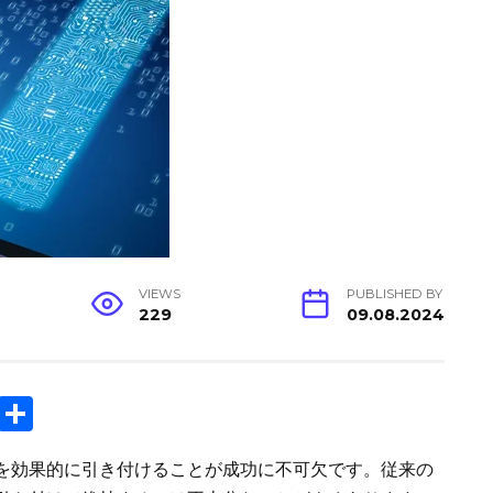
VIEWS
PUBLISHED BY
229
09.08.2024
C
S
o
h
を効果的に引き付けることが成功に不可欠です。従来の
p
ar