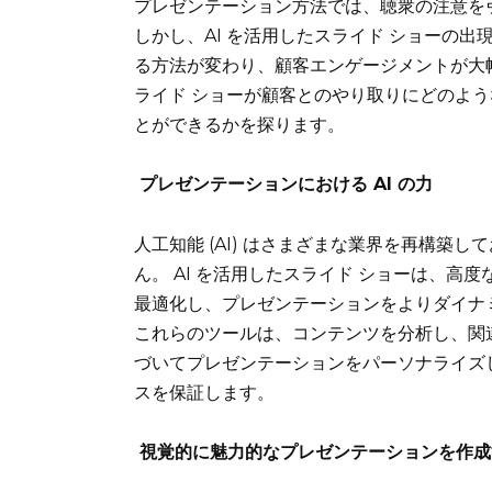
プレゼンテーション方法では、聴衆の注意を
e
te
l
re
di
ts
e
しかし、AI を活用したスライド ショーの
b
r
st
t
A
dI
る方法が変わり、顧客エンゲージメントが大幅
o
p
n
ライド ショーが顧客とのやり取りにどのよ
o
p
とができるかを探ります。
k
プレゼンテーションにおける AI の力
人工知能 (AI) はさまざまな業界を再構築
ん。 AI を活用したスライド ショーは、
最適化し、プレゼンテーションをよりダイナ
これらのツールは、コンテンツを分析し、関
づいてプレゼンテーションをパーソナライズ
スを保証します。
視覚的に魅力的なプレゼンテーションを作成