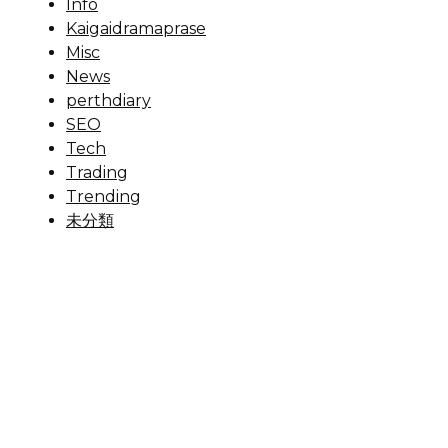
Info
Kaigaidramaprase
Misc
News
perthdiary
SEO
Tech
Trading
Trending
未分類