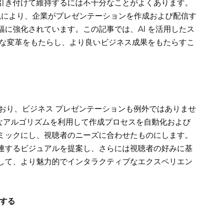
引き付けて維持するには不十分なことがよくあります。
y
e
出現により、企業がプレゼンテーションを作成および配信す
Li
に強化されています。この記事では、AI を活用したス
n
うな変革をもたらし、より良いビジネス成果をもたらすこ
k
しており、ビジネス プレゼンテーションも例外ではありませ
高度なアルゴリズムを利用して作成プロセスを自動化および
ミックにし、視聴者のニーズに合わせたものにします。
連するビジュアルを提案し、さらには視聴者の好みに基
して、より魅力的でインタラクティブなエクスペリエン
する