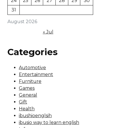
24
25
26
27
28
29
30
31
August 2026
« Jul
Categories
Automotive
Entertainment
Furniture
Games
General
Gift
Health
ibushioenglsih
ibusio way to learn english