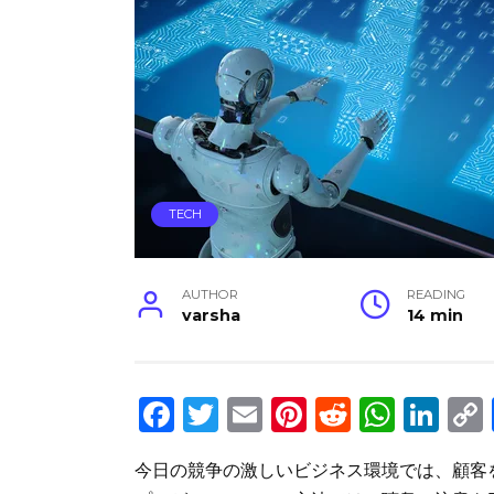
TECH
AUTHOR
READING
varsha
14 min
F
T
E
Pi
R
W
Li
a
w
m
n
e
h
n
今日の競争の激しいビジネス環境では、顧客
c
it
ai
te
d
a
k