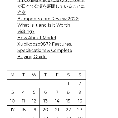
が日本で公演を展開していることに
注意
Bumpdots com Review 2026:
What Is It and Is It Worth
Visiting?
How About Model
Xupikobzo987? Features,
Specifications & Complete
Buying Guide
M
T
W
T
F
S
S
1
2
3
4
5
6
7
8
9
10
11
12
13
14
15
16
17
18
19
20
21
22
23