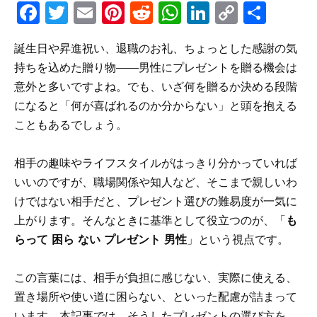
F
T
E
Pi
R
W
Li
C
S
a
w
m
n
e
h
n
o
h
誕生日や昇進祝い、退職のお礼、ちょっとした感謝の気
c
it
ai
te
d
a
k
p
ar
持ちを込めた贈り物——男性にプレゼントを贈る機会は
e
te
l
re
di
ts
e
y
e
意外と多いですよね。でも、いざ何を贈るか決める段階
b
r
st
t
A
dI
Li
になると「何が喜ばれるのか分からない」と頭を抱える
o
p
n
n
こともあるでしょう。
o
p
k
相手の趣味やライフスタイルがはっきり分かっていれば
k
いいのですが、職場関係や知人など、そこまで親しいわ
けではない相手だと、プレゼント選びの難易度が一気に
上がります。そんなときに基準として役立つのが、「
も
らって 困ら ない プレゼント 男性
」という視点です。
この言葉には、相手が負担に感じない、実際に使える、
置き場所や使い道に困らない、といった配慮が詰まって
います。本記事では、そうしたプレゼントの選び方を、