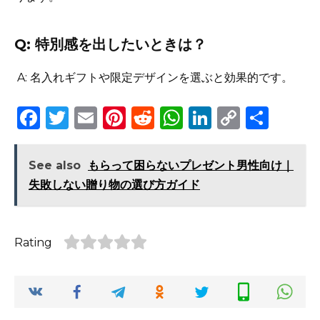
Q: 特別感を出したいときは？
A: 名入れギフトや限定デザインを選ぶと効果的です。
F
T
E
Pi
R
W
Li
C
S
a
w
m
n
e
h
n
o
h
c
it
ai
te
d
a
k
p
ar
See also
もらって困らないプレゼント男性向け｜
e
te
l
re
di
ts
e
y
e
失敗しない贈り物の選び方ガイド
b
r
st
t
A
dI
Li
o
p
n
n
Rating
o
p
k
k