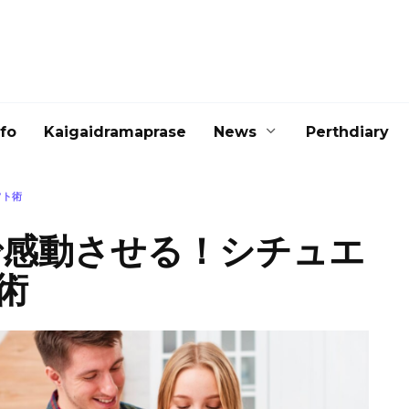
nfo
Kaigaidramaprase
News
Perthdiary
フト術
で感動させる！シチュエ
術