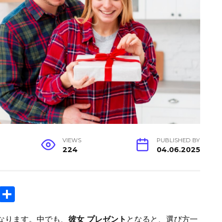
VIEWS
PUBLISHED BY
224
04.06.2025
C
S
o
h
なります。中でも、
彼女 プレゼント
となると、選び方一