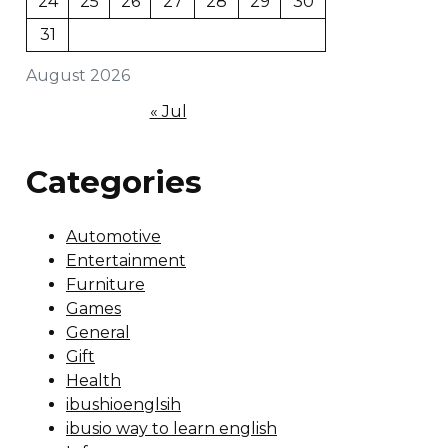
24
25
26
27
28
29
30
31
August 2026
« Jul
Categories
Automotive
Entertainment
Furniture
Games
General
Gift
Health
ibushioenglsih
ibusio way to learn english