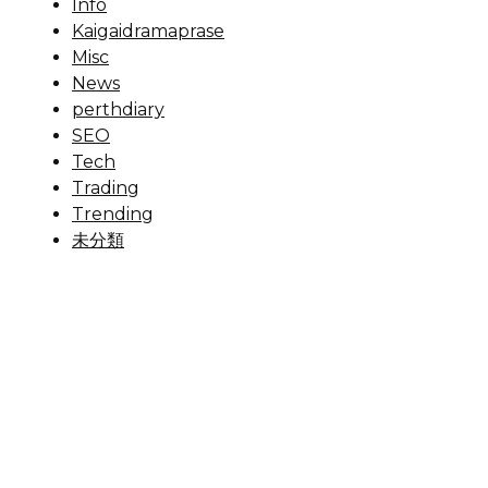
Info
Kaigaidramaprase
Misc
News
perthdiary
SEO
Tech
Trading
Trending
未分類