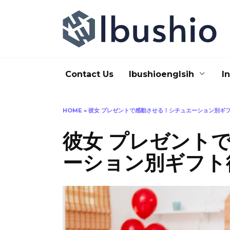
Skip
to
content
Contact Us
Ibushioenglsih
I
HOME
»
彼女 プレゼントで感動させる！シチュエーション別ギ
彼女 プレゼント
ーション別ギフト