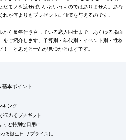
p
ar
ただモノを渡せばいいというものではありません。あな
y
e
それが何よりもプレゼントに価値を与えるのです。
Li
n
ルから長年付き合っている恋人同士まで、あらゆる場面
k
」をご紹介します。予算別・年代別・イベント別・性格
だ！」と思える一品が見つかるはずです。
き基本ポイント
ンキング
いが伝わるプチギフト
やちょっと特別な日用に
が伝わる誕生日 サプライズに