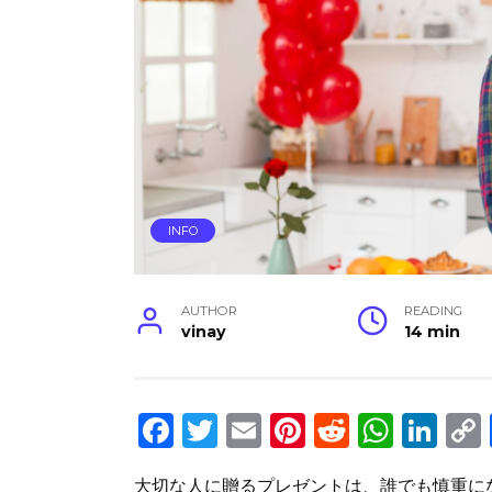
INFO
AUTHOR
READING
vinay
14 min
F
T
E
Pi
R
W
Li
a
w
m
n
e
h
n
大切な人に贈るプレゼントは、誰でも慎重に