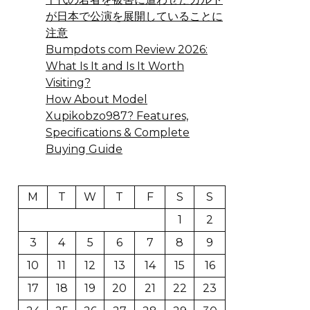
が日本で公演を展開していることに
注意
Bumpdots com Review 2026:
What Is It and Is It Worth
Visiting?
How About Model
Xupikobzo987? Features,
Specifications & Complete
Buying Guide
M
T
W
T
F
S
S
1
2
3
4
5
6
7
8
9
10
11
12
13
14
15
16
17
18
19
20
21
22
23