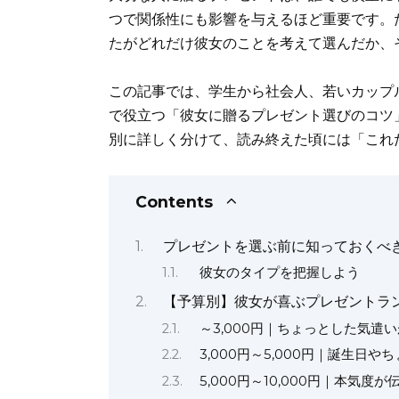
c
it
ai
te
d
a
k
つで関係性にも影響を与えるほど重要です。
e
te
l
re
di
ts
e
たがどれだけ彼女のことを考えて選んだか、
b
r
st
t
A
dI
o
p
n
この記事では、学生から社会人、若いカップ
o
p
で役立つ「彼女に贈るプレゼント選びのコツ
別に詳しく分けて、読み終えた頃には「これ
k
Contents
プレゼントを選ぶ前に知っておくべ
彼女のタイプを把握しよう
【予算別】彼女が喜ぶプレゼントラ
～3,000円｜ちょっとした気遣
3,000円～5,000円｜誕生日
5,000円～10,000円｜本気度