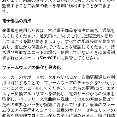
あります。内蔵の管理システムがあっても、充電サイクルを
監視することで容量の低下を早期に検出することができま
す。
電子部品の清掃
発電機を使用した後は、常に電子部品を清潔に保ち、通気を
良くしてください。通気口は、6ヶ月ごとに圧縮空気を使用
してほこりを取り除きましょう。すべての配線接続が防水で
あり、害虫から保護されていることを確認してください。持
ち運び可能なユニットの場合、使用していないときは気温制
御されたスペース（50〜80°F）に保管してください。
ファームウェアの保守と最適化
メーカーのサポートポータルを訪れるか、自動更新通知を利
用可能にすることで、ファームウェアのチェックを3～6か月
ごとにスケジュールしてください。これらの更新には、エネ
ルギー変換アルゴリズムを強化し、電気サージからの保護を
強化し、バッテリー充電曲線を洗練してセルの寿命を延ばす
ための重要なパッチが頻繁に含まれています。最新のファー
ムウェアを実行することで、最近のサイバーセキュリティの
改善や熱管理プロトコルがシステムに組み込まれ、特に極端