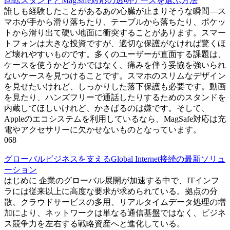
回転スタンドとMagSafe対応の透明ケースを選ぶ方法
誰しも経験したことがあるあの心臓が止まりそうな瞬間—ス
マホが手から滑り落ちたり、テーブルから落ちたり、ポケッ
トから滑り出て硬い地面に衝突することがあります。スマー
トフォンは大きな投資ですが、適切な保護がなければ驚くほ
ど壊れやすいものです。多くのユーザーが直面する課題は、
ケースを使うかどうかではなく、痛みを伴う妥協を強いられ
ないケースを見つけることです。スマホのスリムなデザイン
を見せたいけれど、しっかりした落下保護も必要です。動画
を見たり、ハンズフリーで通話したりするためのスタンドを
内蔵してほしいけれど、かさばるのは嫌です。そして、
Appleのエコシステムを利用しているなら、MagSafe対応は充
電やアクセサリーに欠かせないものとなっています。
0
68
グローバルビジネスを支えるGlobal Internet接続の最新ソリュ
ーション
はじめに 企業のグローバル展開が加速する中で、ITインフ
ラには従来以上に高度な要求が求められている。拠点の分
散、クラウドサービスの多用、リアルタイムデータ処理の増
加により、ネットワークは単なる通信基盤ではなく、ビジネ
ス競争力を左右する戦略資産へと進化している。