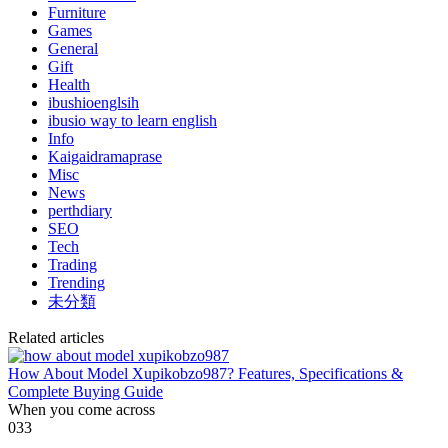
Furniture
Games
General
Gift
Health
ibushioenglsih
ibusio way to learn english
Info
Kaigaidramaprase
Misc
News
perthdiary
SEO
Tech
Trading
Trending
未分類
Related articles
How About Model Xupikobzo987? Features, Specifications &
Complete Buying Guide
When you come across
0
33