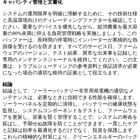
キャパシティ管理と文書化
システムの運用限界を明確に理解するために、その技術仕様
と高温環境向けのディレーティングファクターを確認してく
ださい。重要なデバイスを優先しながら、総消費量を最大容
量の80%未満に抑える負荷管理戦略を実施しましょう。この
バッファーは、長時間の停電時にインバーターが累積的な熱
損傷を受けるのを防ぎます。すべてのサービス日、ファーム
ウェアのバージョン、テスト結果、異常な出来事を記録した
専用のメンテナンスジャーナルを維持してください。この文
書は、トラブルシューティングの参考資料と保証請求が必要
になった場合の適切な維持の証拠として役立ちます。
結論
結論として、ソーラー/バッテリー非常用発電機の適切なメ
ンテナンスは、必要なときに信頼できる性能を確保します。
ソーラーパネルを定期的に清掃し、バッテリーの健康状態を
監視し、システムコンポーネントをテストし、ファームウェ
アを更新し、容量を賢く管理することで、システムの寿命を
延ばし、予期せぬ故障を防ぐことができます。一貫したケア
と記録は効率を最適化するだけでなく、投資を保護します。
これらの積極的な対策により、クリーンエネルギーのバック