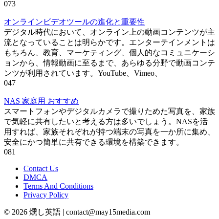
0
73
オンラインビデオツールの進化と重要性
デジタル時代において、オンライン上の動画コンテンツが主
流となっていることは明らかです。エンターテインメントは
もちろん、教育、マーケティング、個人的なコミュニケーシ
ョンから、情報動画に至るまで、あらゆる分野で動画コンテ
ンツが利用されています。YouTube、Vimeo、
0
47
NAS 家庭用 おすすめ
スマートフォンやデジタルカメラで撮りためた写真を、家族
で気軽に共有したいと考える方は多いでしょう。NASを活
用すれば、家族それぞれが持つ端末の写真を一か所に集め、
安全にかつ簡単に共有できる環境を構築できます。
0
81
Contact Us
DMCA
Terms And Conditions
Privacy Policy
© 2026 燻し英語 | contact@may15media.com