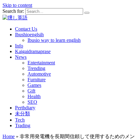
Skip to content
Search for:
Contact Us
Ibushioenglsih
Ibusio way to learn english
Info
Kaigaidramaprase
News
Entertainment
Trending
Automotive
Furniture
Games
Gift
Health
SEO
Perthdiary
未分類
Tech
Trading
Home
»
非常用発電機を長期間信頼して使用するためのメン