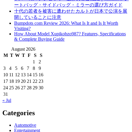
ートバッグ・サイドバッグ・ミラーの選び方ガイド
十代の若者を被害に遭わせたカルトが日本で公演を展
開していることに注意
Bumpdots com Review 2026: What Is It and Is It Worth
Visiting?
How About Model Xupikobzo987? Features, Specifications
& Complete Buying Guide
August 2026
M
T
W
T
F
S
S
1
2
3
4
5
6
7
8
9
10
11
12
13
14
15
16
17
18
19
20
21
22
23
24
25
26
27
28
29
30
31
« Jul
Categories
Automotive
Entertainment