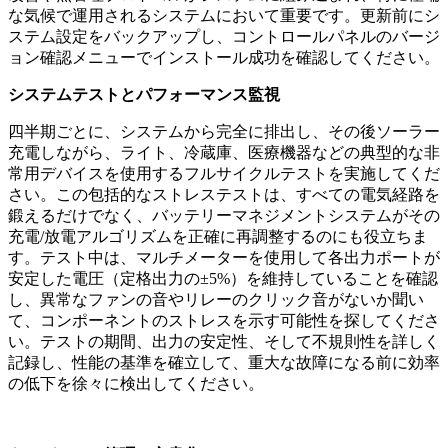
な気候で運用されるシステムにおいて重要です。更新前にシ
ステム設定をバックアップし、コントロールパネルのバージ
ョン確認メニューでインストール成功を確認してください。
システムテストとパフォーマンス監視
四半期ごとに、システムから完全に排出し、その後ソーラー
充電しながら、ライト、冷蔵庫、医療機器などの典型的な非
常用デバイスを使用するフルサイクルテストを実施してくだ
さい。この包括的なストレステストは、すべての電気経路を
鍛えるだけでなく、バッテリーマネジメントシステムがその
充電/放電アルゴリズムを正確に再調整するのにも役立ちま
す。テスト中は、マルチメーターを使用して各出力ポートが
安定した電圧（定格出力の±5%）を維持していることを確認
し、異常なファンの音やリレーのクリック音がないか聞い
て、コンポーネントのストレスを示す可能性を探してくださ
い。テストの期間、出力の安定性、そして不規則性を詳しく
記録し、性能の基準を確立して、重大な故障になる前に効率
の低下を徐々に検出してください。