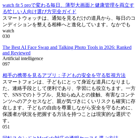
watch fit 5 proで変わる毎日、薄型大画面と健康管理を両立す
る忙しい人向け選び方完全ガイド
スマートウォッチは、通知を見るだけの道具から、毎日のコ
ンディションを整える相棒へと進化しています。なかでも
watch
0
30
The Best AI Face Swap and Talking Photo Tools in 2026: Ranked
and Reviewed
Artificial intelligence
0
97
相手の携帯を見るアプリ：子どもの安全を守る監視方法
スマートフォンは、子どもにとって身近な道具になりまし
た。連絡手段として便利であり、学習にも役立ちます。一方
で、SNSでのトラブル、見知らぬ人との接触、有害なコンテ
ンツへのアクセスなど、親が気づきにくいリスクも確実に存
在します。子どもの自由を尊重しながら安全を守るために、
保護者が状況を把握する方法を持つことは現実的な選択で
す。
0
51