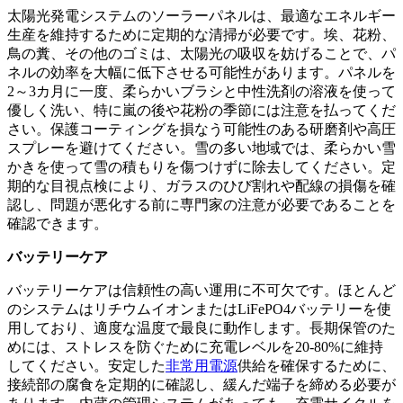
太陽光発電システムのソーラーパネルは、最適なエネルギー
生産を維持するために定期的な清掃が必要です。埃、花粉、
鳥の糞、その他のゴミは、太陽光の吸収を妨げることで、パ
ネルの効率を大幅に低下させる可能性があります。パネルを
2～3カ月に一度、柔らかいブラシと中性洗剤の溶液を使って
優しく洗い、特に嵐の後や花粉の季節には注意を払ってくだ
さい。保護コーティングを損なう可能性のある研磨剤や高圧
スプレーを避けてください。雪の多い地域では、柔らかい雪
かきを使って雪の積もりを傷つけずに除去してください。定
期的な目視点検により、ガラスのひび割れや配線の損傷を確
認し、問題が悪化する前に専門家の注意が必要であることを
確認できます。
バッテリーケア
バッテリーケアは信頼性の高い運用に不可欠です。ほとんど
のシステムはリチウムイオンまたはLiFePO4バッテリーを使
用しており、適度な温度で最良に動作します。長期保管のた
めには、ストレスを防ぐために充電レベルを20-80%に維持
してください。安定した
非常用電源
供給を確保するために、
接続部の腐食を定期的に確認し、緩んだ端子を締める必要が