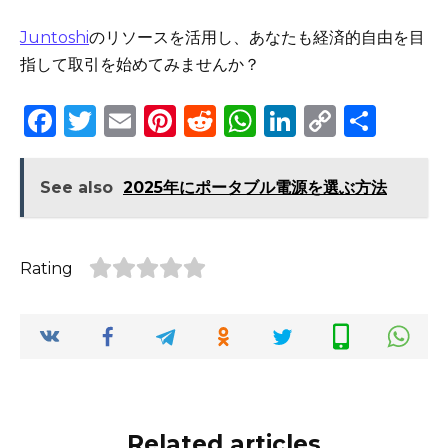
Juntoshi
のリソースを活用し、あなたも経済的自由を目
指して取引を始めてみませんか？
F
T
E
Pi
R
W
Li
C
S
a
w
m
n
e
h
n
o
h
c
it
ai
te
d
a
k
p
ar
See also
2025年にポータブル電源を選ぶ方法
e
te
l
re
di
ts
e
y
e
b
r
st
t
A
dI
Li
Rating
o
p
n
n
o
p
k
k
Related articles