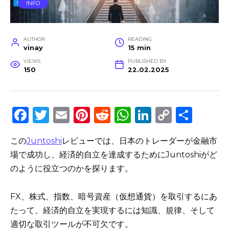
INFO
AUTHOR
READING
vinay
15 min
VIEWS
PUBLISHED BY
150
22.02.2025
F
T
E
Pi
R
W
Li
C
S
a
w
m
n
e
h
n
o
h
この
Juntoshi
レビューでは、日本のトレーダーが金融市
c
it
ai
te
d
a
k
p
ar
場で成功し、経済的自立を達成するためにJuntoshiがど
e
te
l
re
di
ts
e
y
e
のように役立つのかを探ります。
b
r
st
t
A
dI
Li
o
p
n
n
FX、株式、指数、暗号資産（仮想通貨）を取引するにあ
o
p
k
たって、経済的自立を実現するには知識、規律、そして
適切な取引ツールが不可欠です。