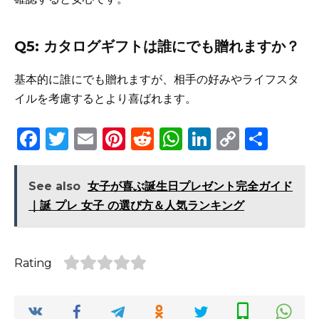
Q5: カタログギフトは誰にでも贈れますか？
基本的に誰にでも贈れますが、相手の好みやライフスタ
イルを考慮するとより喜ばれます。
F
T
E
Pi
R
W
Li
C
S
a
w
m
n
e
h
n
o
h
c
it
ai
te
d
a
k
p
ar
See also
女子が喜ぶ誕生日プレゼント完全ガイド
e
te
l
re
di
ts
e
y
e
｜誕 プレ 女子 の選び方＆人気ランキング
b
r
st
t
A
dI
Li
o
p
n
n
Rating
o
p
k
k