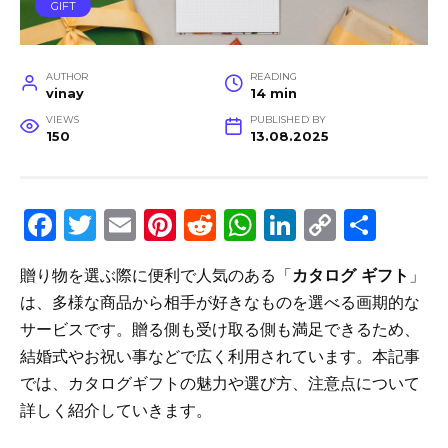
GIFT
AUTHOR
READING
vinay
14 min
VIEWS
PUBLISHED BY
150
13.08.2025
F
T
E
Pi
R
W
Li
C
S
a
w
m
n
e
h
n
o
h
贈り物を選ぶ際に便利で人気のある「
カタログ ギフト
」
c
it
ai
te
d
a
k
p
ar
は、多様な商品から相手が好きなものを選べる画期的な
e
te
l
re
di
ts
e
y
e
サービスです。贈る側も受け取る側も満足できるため、
b
r
st
t
A
dI
Li
結婚式やお祝い事などで広く利用されています。本記事
o
p
n
n
では、カタログギフトの魅力や選び方、注意点について
o
p
k
詳しく紹介していきます。