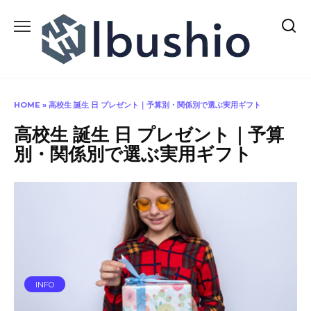
Skip
to
content
HOME
»
高校生 誕生 日 プレゼント｜予算別・関係別で選ぶ実用ギフト
高校生 誕生 日 プレゼント｜予算
別・関係別で選ぶ実用ギフト
INFO