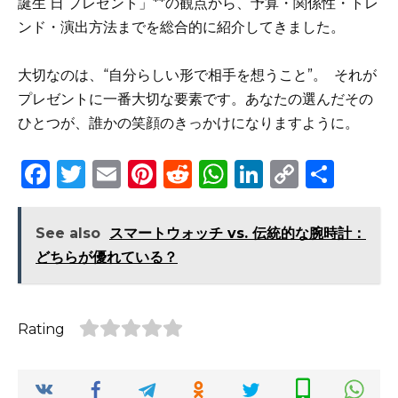
誕生 日 プレゼント」**の観点から、予算・関係性・トレ
ンド・演出方法までを総合的に紹介してきました。
大切なのは、“自分らしい形で相手を想うこと”。 それが
プレゼントに一番大切な要素です。あなたの選んだその
ひとつが、誰かの笑顔のきっかけになりますように。
F
T
E
Pi
R
W
Li
C
S
a
w
m
n
e
h
n
o
h
c
it
ai
te
d
a
k
p
ar
See also
スマートウォッチ vs. 伝統的な腕時計：
e
te
l
re
di
ts
e
y
e
どちらが優れている？
b
r
st
t
A
dI
Li
o
p
n
n
Rating
o
p
k
k