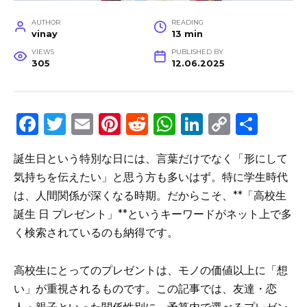
AUTHOR
READING
vinay
13 min
VIEWS
PUBLISHED BY
305
12.06.2025
F
T
E
Pi
R
W
Li
C
S
a
w
m
n
e
h
n
o
h
誕生日という特別な日には、言葉だけでなく「形にして
c
it
ai
te
d
a
k
p
ar
気持ちを伝えたい」と思う方も多いはず。特に学生時代
e
te
l
re
di
ts
e
y
e
は、人間関係が深くなる時期。だからこそ、**「高校生
b
r
st
t
A
dI
Li
誕生 日 プレゼント」**というキーワードがネット上で多
o
p
n
n
く検索されているのも納得です。
o
p
k
高校生にとってのプレゼントは、モノの価値以上に「想
k
い」が重視されるものです。この記事では、友達・恋