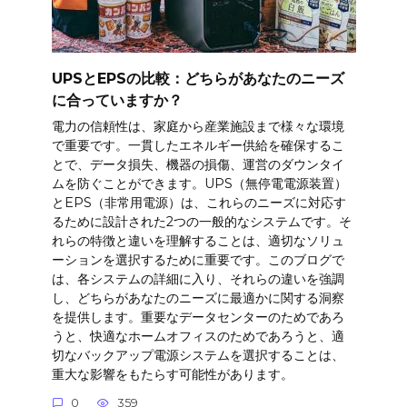
UPSとEPSの比較：どちらがあなたのニーズ
に合っていますか？
電力の信頼性は、家庭から産業施設まで様々な環境
で重要です。一貫したエネルギー供給を確保するこ
とで、データ損失、機器の損傷、運営のダウンタイ
ムを防ぐことができます。UPS（無停電電源装置）
とEPS（非常用電源）は、これらのニーズに対応す
るために設計された2つの一般的なシステムです。そ
れらの特徴と違いを理解することは、適切なソリュ
ーションを選択するために重要です。このブログで
は、各システムの詳細に入り、それらの違いを強調
し、どちらがあなたのニーズに最適かに関する洞察
を提供します。重要なデータセンターのためであろ
うと、快適なホームオフィスのためであろうと、適
切なバックアップ電源システムを選択することは、
重大な影響をもたらす可能性があります。
0
359